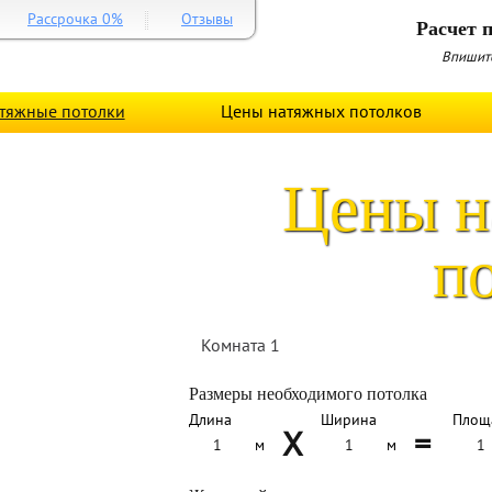
Рассрочка 0%
Отзывы
Расчет п
Впишите
тяжные потолки
Цены натяжных потолков
Цены н
п
Комната 1
Размеры необходимого потолка
Длина
Ширина
Площ
X
=
м
м