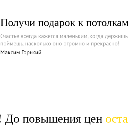
Получи подарок к потолка
Счастье всегда кажется маленьким, когда держишь е
поймешь, насколько оно огромно и прекрасно!
Максим Горький
! До повышения цен
ост