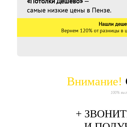
«Потолки Дёшево»
—
самые низкие цены в Пензе.
Нашли деше
Вернем 120% от разницы в ц
Внимание!
100% выг
+ ЗВОНИТ
И ПОЛУ