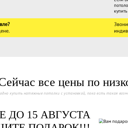
потоло
купить
вле?
Звони
ене.
индив
Сейчас все цены по низ
одно купить натяжные потолки с установкой, пока есть такая воз
Е ДО 15 АВГУСТА
ЧИТЕ ПОДАРОК!!!