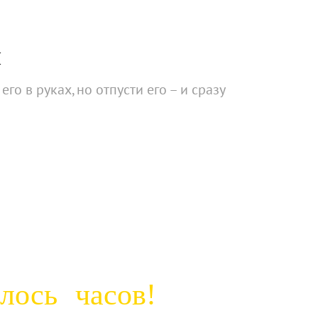
м
го в руках, но отпусти его – и сразу
алось
часов!