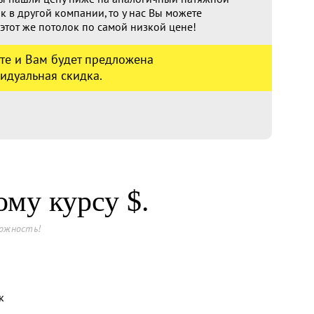
к в другой компании, то у нас Вы можете
 этот же потолок по самой низкой цене!
те и Вам будет предложена
идуальная скидка.
кому курсу
$.
можность!